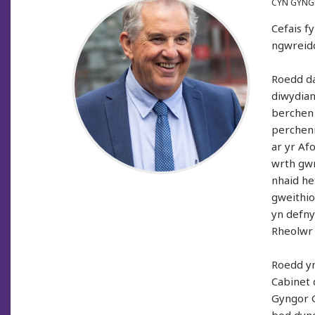
CYN GYNG
Cefais 
ngwreidd
Roedd da
diwydian
berchen 
perchenn
ar yr Af
wrth gwr
nhaid he
gweithio
yn defny
Rheolwr 
Roedd yn
Cabinet 
Gyngor 