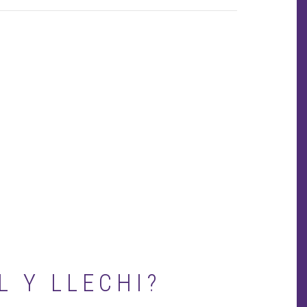
page
page
L Y LLECHI?