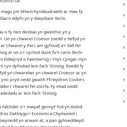
HORYDD SIR
fy magu ym Mhenrhyndeudraeth ac mae fy
iau'n ddyfn yn y diwydiant llechi.
u o fy hen deidiau yn gweithio yn y
t. Un yn chwarel Croesor (oedd o hefyd yn
ar Chwarel y Parc am gyfnod) a'r llall fel
og ar un o'r cychod duon fu'n cario llechi
on Ddwyryd o Faentwrog i Ynys Cyngar. Hyn
s cyn dyfodiad lein fach 'Stiniog. Roedd fy
fyd yn chwarelwr yn chwarel Croesor ac yn
 yno pryd oedd gwaith Ffrwydron Cooke’s
ddio'r chwarel fel storfa. Fy nhad oedd
adeiladu ar lein fach 'Stiniog.
 falchder o'r mwyaf gennyf fod yn Aelod
dros Datblygu'r Economi a Chymuned i
Gwynedd yn arwain at, a pan gyhoeddwyd