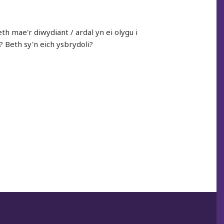
h mae'r diwydiant / ardal yn ei olygu i
? Beth sy'n eich ysbrydoli?