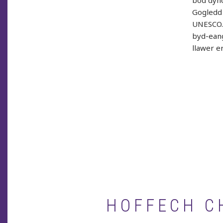
bod dyno
Gogledd 
UNESCO. 
byd-eang
llawer e
HOFFECH CH