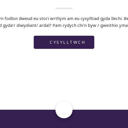
 fodlon dweud eu stori wrthym am eu cysylltiad gyda llechi. Bet
ad gyda’r diwydiant/ ardal? Pam rydych chi'n byw / gweithio yma
CYSYLLTWCH