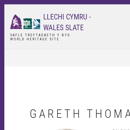
Skip
to
LLECHI CYMRU -
main
content
WALES SLATE
SAFLE TREFTADAETH Y BYD
WORLD HERITAGE SITE
BREADCRUMB
GARETH THOM