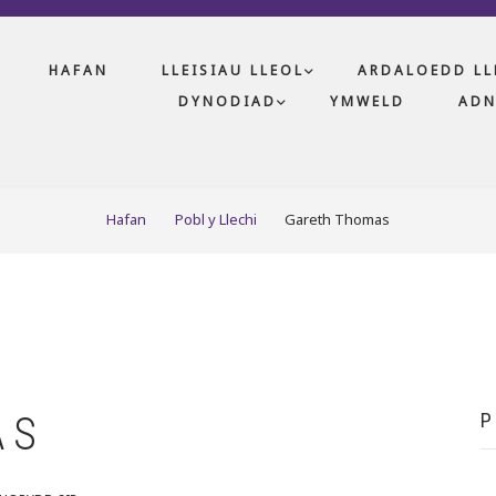
HAFAN
LLEISIAU LLEOL
ARDALOEDD LL
DYNODIAD
YMWELD
AD
Hafan
Pobl y Llechi
Gareth Thomas
AS
P