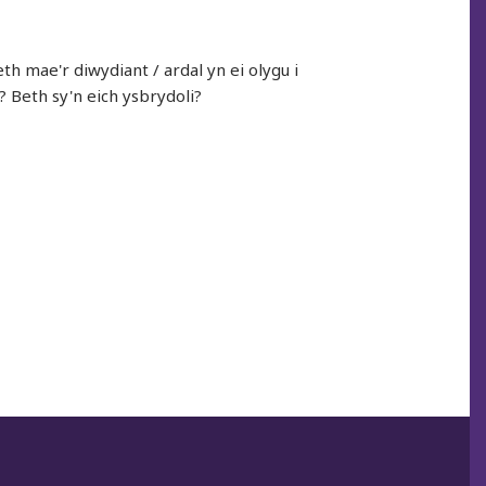
h mae'r diwydiant / ardal yn ei olygu i
? Beth sy'n eich ysbrydoli?