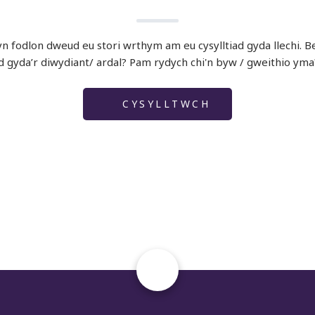
 fodlon dweud eu stori wrthym am eu cysylltiad gyda llechi. Bet
ad gyda’r diwydiant/ ardal? Pam rydych chi'n byw / gweithio yma
CYSYLLTWCH