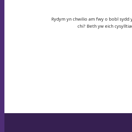
Rydym yn chwilio am fwy o bobl sydd yn
chi? Beth yw eich cysyllti