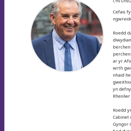
CYN GYNG
Cefais 
ngwreidd
Roedd da
diwydian
berchen 
perchenn
ar yr Af
wrth gwr
nhaid he
gweithio
yn defny
Rheolwr 
Roedd yn
Cabinet 
Gyngor 