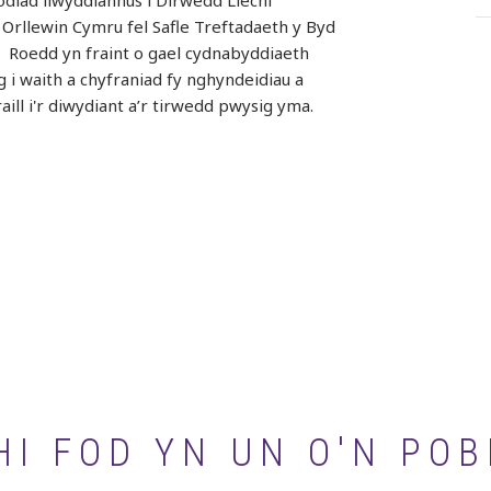
diad llwyddiannus i Dirwedd Llechi
Orllewin Cymru fel Safle Treftadaeth y Byd
Roedd yn fraint o gael cydnabyddiaeth
 i waith a chyfraniad fy nghyndeidiau a
raill i'r diwydiant a’r tirwedd pwysig yma.
I FOD YN UN O'N POB