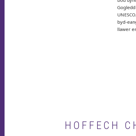
bod dyno
Gogledd 
UNESCO. 
byd-eang
llawer e
HOFFECH CH