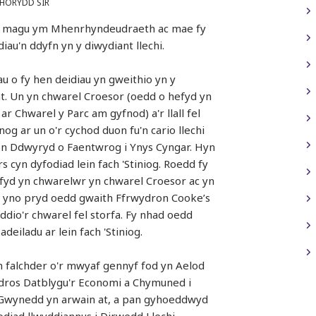
HORYDD SIR
fy magu ym Mhenrhyndeudraeth ac mae fy
iau'n ddyfn yn y diwydiant llechi.
u o fy hen deidiau yn gweithio yn y
t. Un yn chwarel Croesor (oedd o hefyd yn
ar Chwarel y Parc am gyfnod) a'r llall fel
og ar un o'r cychod duon fu'n cario llechi
on Ddwyryd o Faentwrog i Ynys Cyngar. Hyn
s cyn dyfodiad lein fach 'Stiniog. Roedd fy
fyd yn chwarelwr yn chwarel Croesor ac yn
 yno pryd oedd gwaith Ffrwydron Cooke’s
ddio'r chwarel fel storfa. Fy nhad oedd
adeiladu ar lein fach 'Stiniog.
 falchder o'r mwyaf gennyf fod yn Aelod
dros Datblygu'r Economi a Chymuned i
Gwynedd yn arwain at, a pan gyhoeddwyd