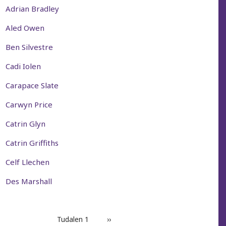
Adrian Bradley
Aled Owen
Ben Silvestre
Cadi Iolen
Carapace Slate
Carwyn Price
Catrin Glyn
Catrin Griffiths
Celf Llechen
Des Marshall
PAGINATION
Tudalen 1
Next
››