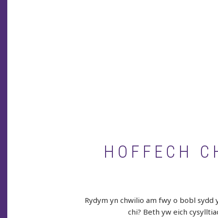
HOFFECH CH
Rydym yn chwilio am fwy o bobl sydd yn
chi? Beth yw eich cysyllti