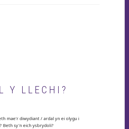
page
L Y LLECHI?
h mae'r diwydiant / ardal yn ei olygu i
? Beth sy'n eich ysbrydoli?