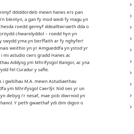
ennyf ddiddordeb mewn hanes ers pan
'n blentyn, a gan fy mod wedi fy magu yn
thesda roedd gennyf ddealltwriaeth dda o
bröydd chwarelyddol – roedd hyn yn
 swydd yma yn berffaith ar fy nghyfer!
ais weithio yn yr Amgueddfa yn ystod yr
 i mi astudio cwrs gradd Hanes ac
thau Addysg ym Mhrifysgol Bangor, ac yna
ydd fel Curadur y safle.
s i gwblhau M.A. mewn Astudiaethau
a ym Mhrifysgol Caerlŷr. Nid oes yr un
yn debyg i’r nesaf, mae pob diwrnod yn
ahanol. Y peth gwaethaf ydi dim digon o