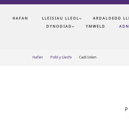
HAFAN
LLEISIAU LLEOL
ARDALOEDD LL
DYNODIAD
YMWELD
AD
Hafan
Pobl y Llechi
Cadi Iolen
P