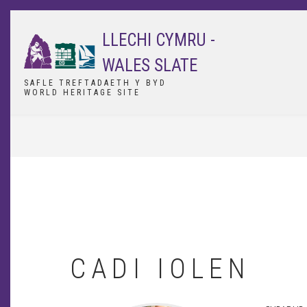
Skip
to
LLECHI CYMRU -
main
content
WALES SLATE
SAFLE TREFTADAETH Y BYD
WORLD HERITAGE SITE
BREADCRUMB
CADI IOLEN