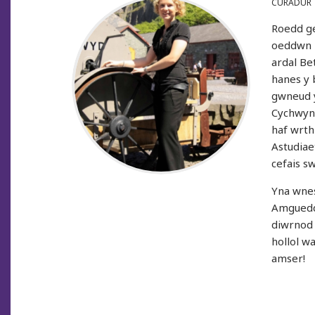
CURADUR
Roedd g
oeddwn i
ardal Be
hanes y 
gwneud y
Cychwynn
haf wrth
Astudiae
cefais sw
Yna wne
Amgueddf
diwrnod 
hollol w
amser!