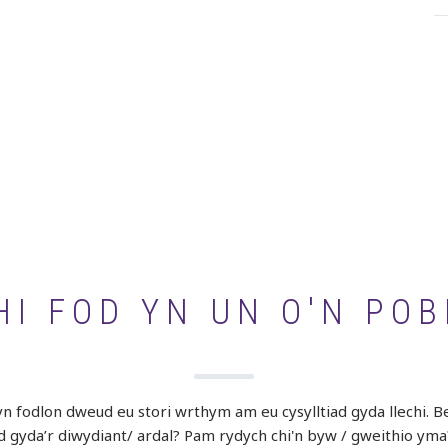
I FOD YN UN O'N POB
 fodlon dweud eu stori wrthym am eu cysylltiad gyda llechi. Bet
ad gyda’r diwydiant/ ardal? Pam rydych chi'n byw / gweithio yma