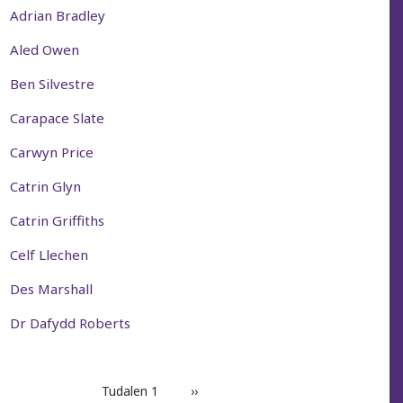
Adrian Bradley
Aled Owen
Ben Silvestre
Carapace Slate
Carwyn Price
Catrin Glyn
Catrin Griffiths
Celf Llechen
Des Marshall
Dr Dafydd Roberts
PAGINATION
Tudalen 1
Next
››