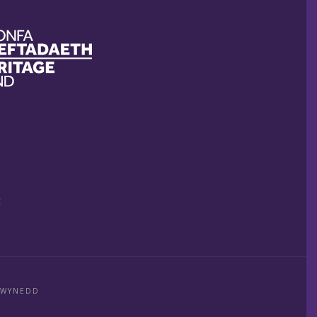
E
GWYNEDD