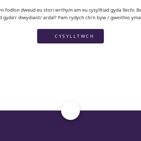
 fodlon dweud eu stori wrthym am eu cysylltiad gyda llechi. Bet
ad gyda’r diwydiant/ ardal? Pam rydych chi'n byw / gweithio yma
CYSYLLTWCH