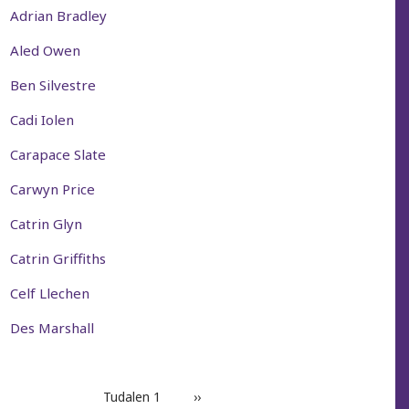
Adrian Bradley
Aled Owen
Ben Silvestre
Cadi Iolen
Carapace Slate
Carwyn Price
Catrin Glyn
Catrin Griffiths
Celf Llechen
Des Marshall
PAGINATION
Tudalen 1
Next
››