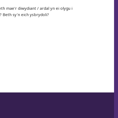
h mae'r diwydiant / ardal yn ei olygu i
? Beth sy'n eich ysbrydoli?