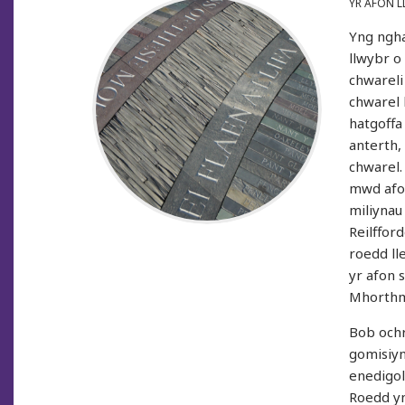
YR AFON L
Yng ngha
llwybr o
chwareli
chwarel 
hatgoffa
anterth,
chwarel.
mwd afon
miliynau 
Reilffor
roedd ll
yr afon s
Mhorth
Bob ochr
gomisiy
enedigol
Roedd y