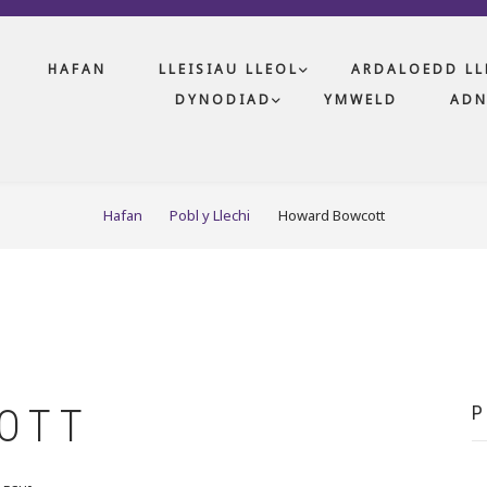
HAFAN
LLEISIAU LLEOL
ARDALOEDD LL
DYNODIAD
YMWELD
AD
Hafan
Pobl y Llechi
Howard Bowcott
OTT
P