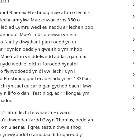
LECHI
nol Blaenau Ffestiniog mae afon o lechi –
 lechi amryliw. Mae enwau dros 350 o
 ledled Cymru wedi eu naddu ar lechen pob
benodol. Mae’r môr o enwau yn ein
 o faint y diwydiant pan roedd yn ei
 a’r dynion oedd yn gweithio ym mhob
 Mae’r afon yn ddelwedd addas, gan mai
ydd wedi ei olchi i foroedd hynafol
o flynyddoedd yn ôl yw llechi. Cyn i
dd Ffestiniog gael ei adeiladu yn yr 1830au,
echi yn cael eu cario gan gychod bach i lawr
y’n llifo o dan Ffestiniog, ac i’r llongau ym
madog.
 i’r afon lechi fe wnaeth Howard
nu’r diweddar fardd Gwyn Thomas, oedd yn
 o’r Blaenau, i greu testun dwyieithog.
n ymwybodol o amodau didrugaredd y