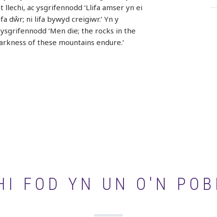
 llechi, ac ysgrifennodd ‘Llifa amser yn ei
lifa dŵr; ni lifa bywyd creigiwr.’ Yn y
ysgrifennodd ‘Men die; the rocks in the
rkness of these mountains endure.’
I FOD YN UN O'N POB