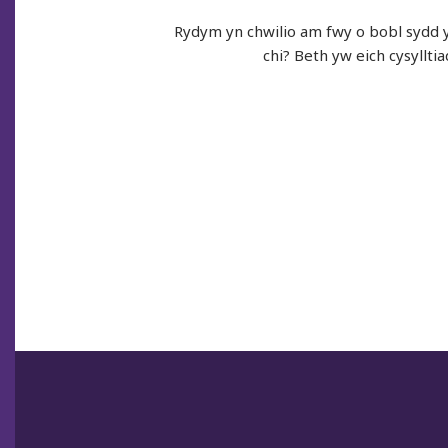
Rydym yn chwilio am fwy o bobl sydd yn
chi? Beth yw eich cysyllti